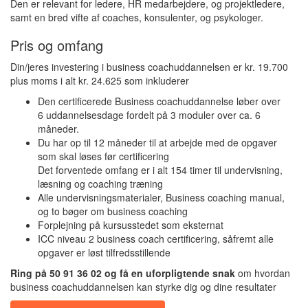
Den er relevant for ledere, HR medarbejdere, og projektledere,
samt en bred vifte af coaches, konsulenter, og psykologer.
Pris og omfang
Din/jeres investering i business coachuddannelsen er kr. 19.700
plus moms i alt kr. 24.625 som inkluderer
Den certificerede Business coachuddannelse løber over
6 uddannelsesdage fordelt på 3 moduler over ca. 6
måneder.
Du har op til 12 måneder til at arbejde med de opgaver
som skal løses før certificering
Det forventede omfang er i alt 154 timer til undervisning,
læsning og coaching træning
Alle undervisningsmaterialer, Business coaching manual,
og to bøger om business coaching
Forplejning på kursusstedet som eksternat
ICC niveau 2 business coach certificering, såfremt alle
opgaver er løst tilfredsstillende
Ring på 50 91 36 02 og få en uforpligtende snak
om hvordan
business coachuddannelsen kan styrke dig og dine resultater